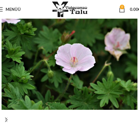
0
MENÜÜ
0.00