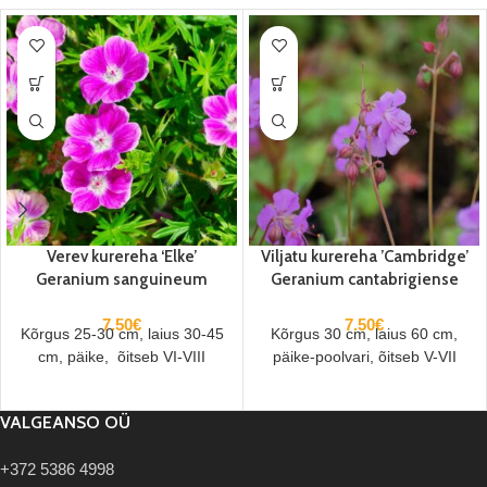
Verev kurereha ‘Elke’
Viljatu kurereha ’Cambridge’
Geranium sanguineum
Geranium cantabrigiense
7.50
€
7.50
€
Kõrgus 25-30 cm, laius 30-45
Kõrgus 30 cm, laius 60 cm,
cm, päike, õitseb VI-VIII
päike-poolvari, õitseb V-VII
VALGEANSO OÜ
+372 5386 4998