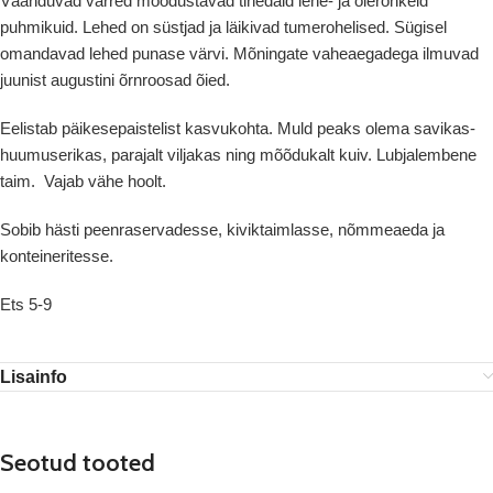
Väänduvad varred moodustavad tihedaid lehe- ja õierohkeid
puhmikuid. Lehed on süstjad ja läikivad tumerohelised. Sügisel
omandavad lehed punase värvi. Mõningate vaheaegadega ilmuvad
juunist augustini õrnroosad õied.
Eelistab päikesepaistelist kasvukohta. Muld peaks olema savikas-
huumuserikas, parajalt viljakas ning mõõdukalt kuiv. Lubjalembene
taim. Vajab vähe hoolt.
Sobib hästi peenraservadesse, kiviktaimlasse, nõmmeaeda ja
konteineritesse.
Ets 5-9
Lisainfo
Seotud tooted