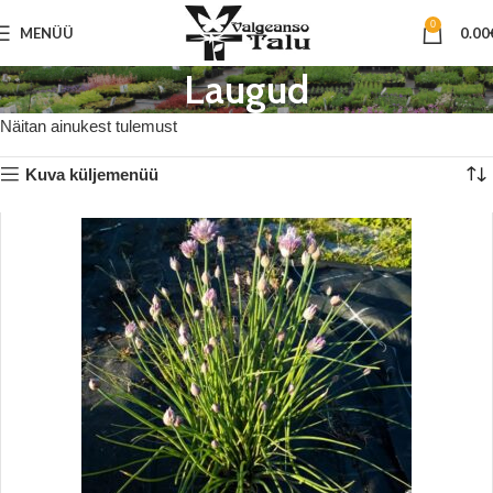
0
MENÜÜ
0.00
Laugud
Näitan ainukest tulemust
Kuva küljemenüü