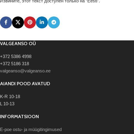
Извините, этот текст доступен только на “
Eesti
”.
VALGEANSO OÜ
+372 5386 4998
+372 5186 318
valgeanso@valgeanso.ee
AIANDI POOD AVATUD
K-R 10-18
L 10-13
INFORMATSIOON
E-poe ostu- ja müügitingimused