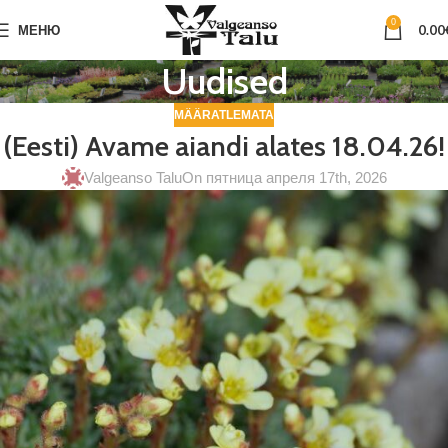
0
МЕНЮ
0.00
Uudised
MÄÄRATLEMATA
(Eesti) Avame aiandi alates 18.04.26!
Valgeanso Talu
On пятница апреля 17th, 2026