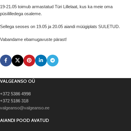
19-21.05 toimub armastatud Türi Lillelaat, kus ka meie oma
püsililledega osaleme.
Sellega seoses on 19.05 ja 20.05 aiandi müügiplats SULETUD.
Vabandame ebamugavuste pärast!
VALGEANSO OÜ
+372 5386 4998
+372 5186 318
valgeanso@valgeanso.ee
AIANDI POOD AVATUD