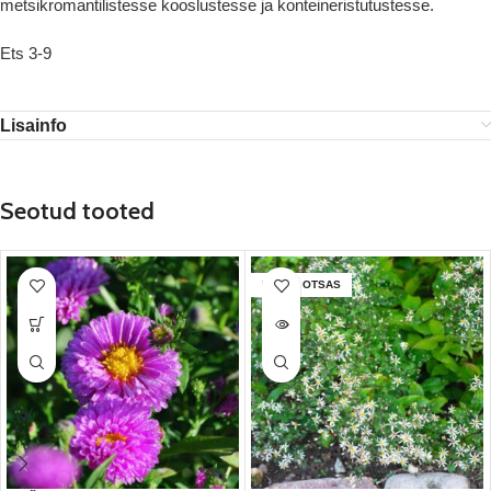
metsikromantilistesse kooslustesse ja konteineristutustesse.
Ets 3-9
Lisainfo
Seotud tooted
LAOST OTSAS