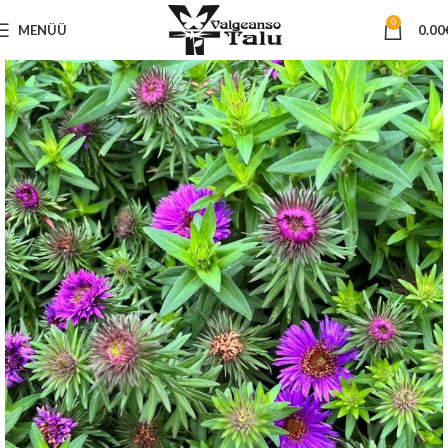
0
MENÜÜ
0.00