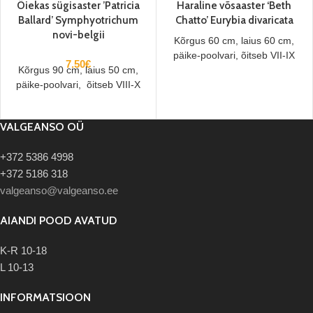
Õiekas sügisaster ’Patricia
Haraline võsaaster ‘Beth
Ballard’ Symphyotrichum
Chatto’ Eurybia divaricata
novi-belgii
Kõrgus 60 cm, laius 60 cm,
päike-poolvari, õitseb VII-IX
7.50
€
Kõrgus 90 cm, laius 50 cm,
päike-poolvari, õitseb VIII-X
VALGEANSO OÜ
+372 5386 4998
+372 5186 318
valgeanso@valgeanso.ee
AIANDI POOD AVATUD
K-R 10-18
L 10-13
INFORMATSIOON