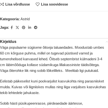
Lisa võrdlusse
Lisa soovidesse
Kategooria:
Astrid
Jaga:
Kirjeldus
Väga populaarne sügisene õitseja taluaedades. Moodustab umbes
60 cm kõrguse puhma, millel on tugevad püstised varred ja
tumerohelised karvased lehed. Õitseb septembrist külmadeni 3-4
cm läbimõõduga kollase südamikuga lillakassiniste täidisõitega.
Väga õiterohke liik ning sobib lõikelilleks. Meelitab ligi putukaid.
Eelistab päikeselist kuni poolvarjulist kasvukohta ning parasniisket
mulda. Kuivas või liigniiskes mullas ning liiga varjulises kasvukohas
tekib lehtedele jahukaste.
Sobib hästi püsikupeenrasse, piirdeaedade äärtesse,