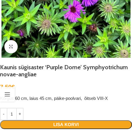
Suurenda
Kaunis sügisaster ‘Purple Dome’ Symphyotrichum
novae-angliae
7.50
€
Kõrgus 60 cm, laius 45 cm, päike-poolvari, õitseb VIII-X
LISA KORVI