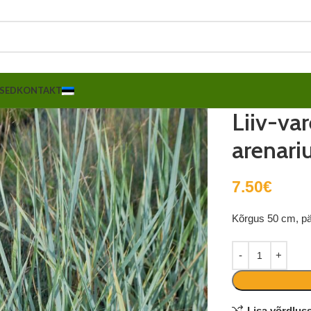
SED
KONTAKT
Liiv-va
arenari
7.50
€
Kõrgus 50 cm, päi
Lisa võrdlus