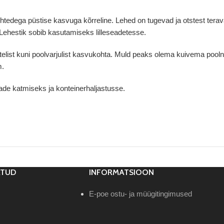
ehtedega püstise kasvuga kõrreline. Lehed on tugevad ja otstest terav
Lehestik sobib kasutamiseks lilleseadetesse.
telist kuni poolvarjulist kasvukohta. Muld peaks olema kuivema pool
m.
lade katmiseks ja konteinerhaljastusse.
ATUD
INFORMATSIOON
E-poe ostu- ja müügitingimused