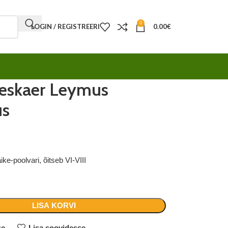
0
LOGIN / REGISTREERI
0.00
€
reskaer Leymus
us
ke-poolvari, õitseb VI-VIII
LISA KORVI
se
Lisa soovidesse