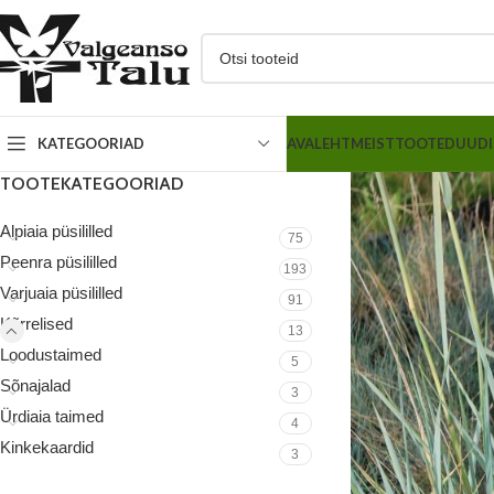
AVALEHT
MEIST
TOOTED
UUDI
KATEGOORIAD
TOOTEKATEGOORIAD
Alpiaia püsililled
75
Peenra püsililled
193
Varjuaia püsililled
91
Kõrrelised
13
Loodustaimed
5
Sõnajalad
3
Ürdiaia taimed
4
Kinkekaardid
3