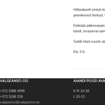
Hõbedaselt siniste l
peenikesed õisikud. 
Eelistab päikesepais
kiirelt, invasiivne tai
Sobib hästi suurte a
Ets 3-9.
VALGEANSO OÜ
AIANDI POOD AV
+372 5386 4998
K-R 10-18
+372 5186 318
L 10-13
valgeanso@valgeanso.ee