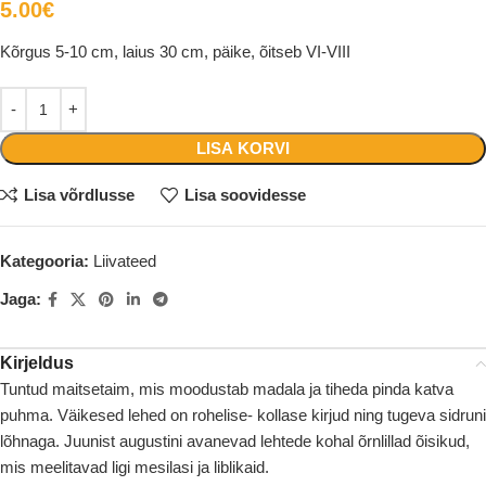
5.00
€
Kõrgus 5-10 cm, laius 30 cm, päike, õitseb VI-VIII
LISA KORVI
Lisa võrdlusse
Lisa soovidesse
Kategooria:
Liivateed
Jaga:
Kirjeldus
Tuntud maitsetaim, mis moodustab madala ja tiheda pinda katva
puhma. Väikesed lehed on rohelise- kollase kirjud ning tugeva sidruni
lõhnaga. Juunist augustini avanevad lehtede kohal õrnlillad õisikud,
mis meelitavad ligi mesilasi ja liblikaid.