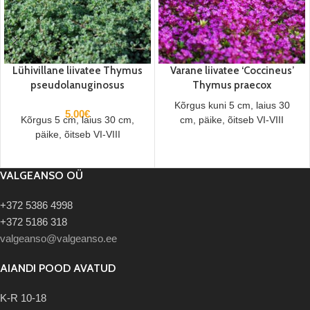
Lühivillane liivatee Thymus
Varane liivatee ‘Coccineus’
pseudolanuginosus
Thymus praecox
Kõrgus kuni 5 cm, laius 30
5.00
€
Kõrgus 5 cm, laius 30 cm,
cm, päike, õitseb VI-VIII
päike, õitseb VI-VIII
VALGEANSO OÜ
+372 5386 4998
+372 5186 318
valgeanso@valgeanso.ee
AIANDI POOD AVATUD
K-R 10-18