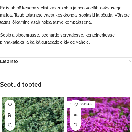
Eelistab päikesepaistelist kasvukohta ja hea veeläbilaskvusega
mulda. Talub toitainete vaest keskkonda, soolasid ja põuda. Võrsete
tagasilõikamine aitab hoida taime kompaktsena.
Sobib alpipeenrasse, peenarde servadesse, konteineritesse,
pinnakatjaks ja ka käiguradadele kivide vahele.
Lisainfo
Seotud tooted
LAOST OTSAS