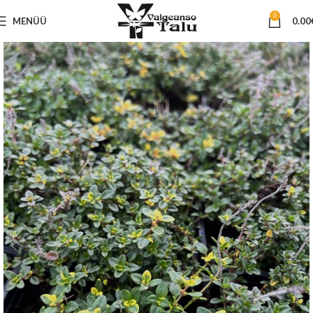
0
MENÜÜ
0.00