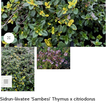
Suurenda
Sidrun-liivatee ‘Sambesi’ Thymus x citriodorus